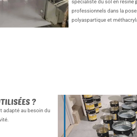
spécialiste du
sol en résine
p
professionnels dans la pose 
polyaspartique et méthacryla
TILISÉES ?
st adapté au besoin du
vité.