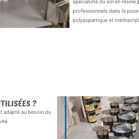
spécialiste du
sol en résine
p
professionnels dans la pose 
polyaspartique et méthacryla
TILISÉES ?
st adapté au besoin du
vité.