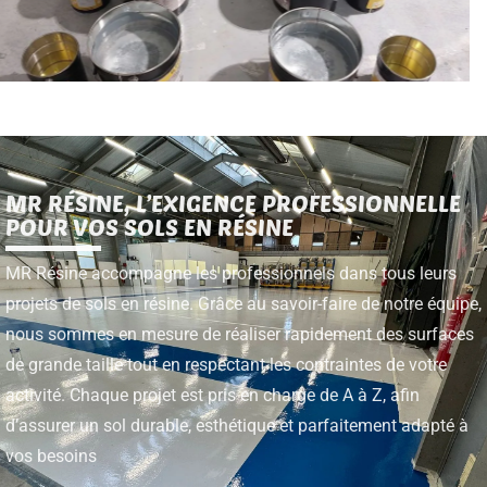
MR RÉSINE, L’EXIGENCE PROFESSIONNELLE
POUR VOS SOLS EN RÉSINE
MR Résine accompagne les professionnels dans tous leurs
projets de sols en résine. Grâce au savoir-faire de notre équipe,
nous sommes en mesure de réaliser rapidement des surfaces
de grande taille tout en respectant les contraintes de votre
activité. Chaque projet est pris en charge de A à Z, afin
d’assurer un sol durable, esthétique et parfaitement adapté à
vos besoins