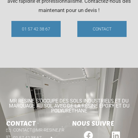
Contactez-nous dès
avec rapidité et professionnalisme.
maintenant pour un devis !
01 57 42 38 67
CONTACT
MR RESINE S'OCCUPE DES SOLS INDUSTRIELS ET DU
MARQUAGE AU SOL AVEC DE LA RÉSINE ÉPOXY ET DU
POLYURÉTHANE
CONTACT
NOUS SUIVRE
CONTACT@MR-RESINE.FR
01 57 42 38 67