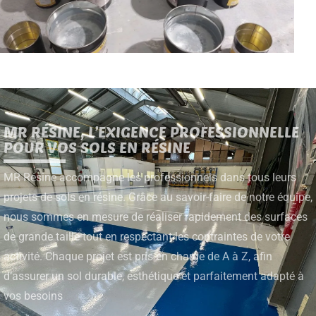
MR RÉSINE, L’EXIGENCE PROFESSIONNELLE
POUR VOS SOLS EN RÉSINE
MR Résine accompagne les professionnels dans tous leurs
projets de sols en résine. Grâce au savoir-faire de notre équipe,
nous sommes en mesure de réaliser rapidement des surfaces
de grande taille tout en respectant les contraintes de votre
activité. Chaque projet est pris en charge de A à Z, afin
d’assurer un sol durable, esthétique et parfaitement adapté à
vos besoins