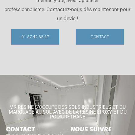
méthacrylate, avec rapidité et
Contactez-nous dès maintenant pour
professionnalisme.
un devis !
01 57 42 38 67
CONTACT
MR RESINE S'OCCUPE DES SOLS INDUSTRIELS ET DU
MARQUAGE AU SOL AVEC DE LA RÉSINE ÉPOXY ET DU
POLYURÉTHANE
CONTACT
NOUS SUIVRE