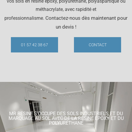
vos sols en résine époxy, polyuréthane, polyaspartique ou
méthacrylate, avec rapidité et
Contactez-nous dès maintenant pour
professionnalisme.
un devis !
01 57 42 38 67
CONTACT
MR RESINE S'OCCUPE DES SOLS INDUSTRIELS ET DU
MARQUAGE AU SOL AVEC DE LA RÉSINE ÉPOXY ET DU
POLYURÉTHANE