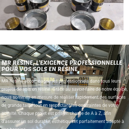
MR RÉSINE, L’EXIGENCE PROFESSIONNELLE
POUR VOS SOLS EN RÉSINE
MR Résine accompagne les professionnels dans tous leurs
projets de sols en résine. Grâce au savoir-faire de notre équipe,
nous sommes en mesure de réaliser rapidement des surfaces
de grande taille tout en respectant les contraintes de votre
activité. Chaque projet est pris en charge de A à Z, afin
d’assurer un sol durable, esthétique et parfaitement adapté à