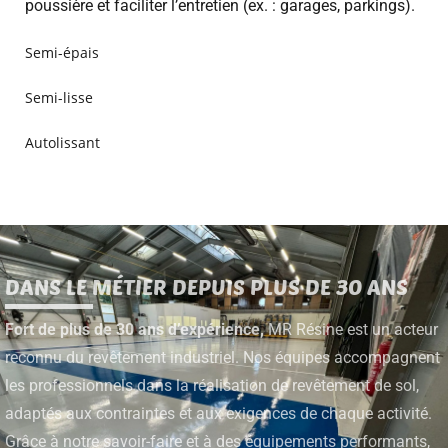
poussière et faciliter l’entretien (ex. : garages, parkings).
Semi-épais
Semi-lisse
Autolissant
DANS LE MÉTIER DEPUIS PLUS DE 30 ANS
Fort de plus de 30 ans d’expérience,
MR Résine est un acteur
reconnu du revêtement industriel. Nos équipes accompagnent
les professionnels dans la réalisation de revêtement de sol,
adaptés aux contraintes et aux exigences de chaque activité.
Grâce à notre savoir-faire et à des équipements performants,