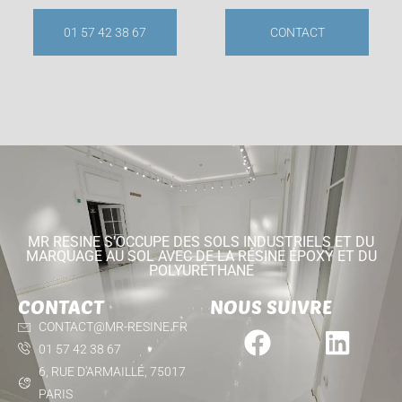
01 57 42 38 67
CONTACT
MR RESINE S'OCCUPE DES SOLS INDUSTRIELS ET DU
MARQUAGE AU SOL AVEC DE LA RÉSINE ÉPOXY ET DU
POLYURÉTHANE
CONTACT
NOUS SUIVRE
CONTACT@MR-RESINE.FR
01 57 42 38 67
6, RUE D'ARMAILLÉ, 75017
PARIS