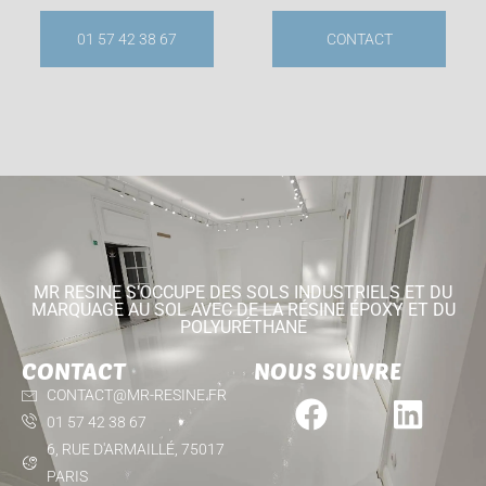
01 57 42 38 67
CONTACT
MR RESINE S'OCCUPE DES SOLS INDUSTRIELS ET DU
MARQUAGE AU SOL AVEC DE LA RÉSINE ÉPOXY ET DU
POLYURÉTHANE
CONTACT
NOUS SUIVRE
CONTACT@MR-RESINE.FR
01 57 42 38 67
6, RUE D'ARMAILLÉ, 75017
PARIS