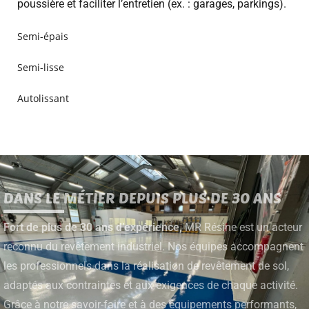
poussière et faciliter l’entretien (ex. : garages, parkings).
Semi-épais
Semi-lisse
Autolissant
DANS LE MÉTIER DEPUIS PLUS DE 30 ANS
Fort de plus de 30 ans d’expérience,
MR Résine est un acteur
reconnu du revêtement industriel. Nos équipes accompagnent
les professionnels dans la réalisation de revêtement de sol,
adaptés aux contraintes et aux exigences de chaque activité.
Grâce à notre savoir-faire et à des équipements performants,