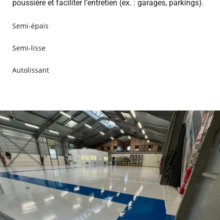
poussière et faciliter l’entretien (ex. : garages, parkings).
Semi-épais
Semi-lisse
Autolissant
DANS LE MÉTIER DEPUIS PLUS DE 30 ANS
Fort de plus de 30 ans d’expérience,
MR Résine est un acteur
reconnu du revêtement industriel. Nos équipes accompagnent
les professionnels dans la réalisation de revêtement de sol,
adaptés aux contraintes et aux exigences de chaque activité.
Grâce à notre savoir-faire et à des équipements performants,