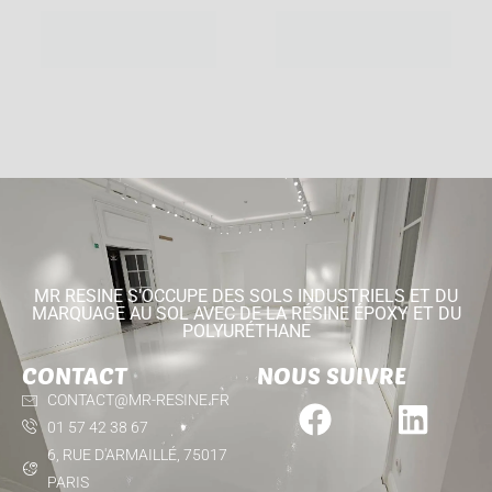
01 57 42 38 67
CONTACT
MR RESINE S'OCCUPE DES SOLS INDUSTRIELS ET DU
MARQUAGE AU SOL AVEC DE LA RÉSINE ÉPOXY ET DU
POLYURÉTHANE
CONTACT
NOUS SUIVRE
CONTACT@MR-RESINE.FR
01 57 42 38 67
6, RUE D'ARMAILLÉ, 75017
PARIS