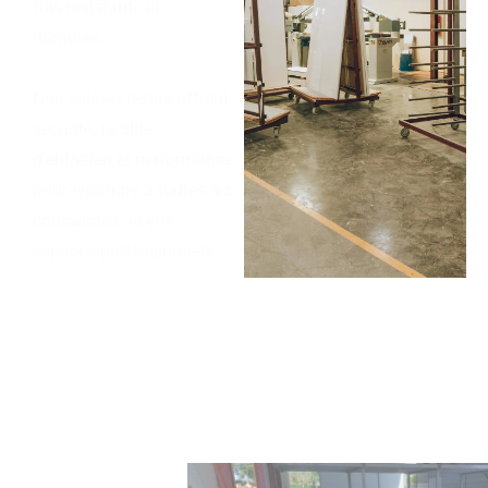
fois résistants et
durables.
Nos sols en résine offrent
sécurité, facilité
d’entretien et performance
pour répondre à toutes les
contraintes de vos
espaces professionnels.