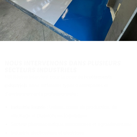
nous intervenons efficacement sur des surfaces de toutes
tailles, dans des délais maîtrisés.
NOUS INTERVENONS DANS PLUSIEURS
SECTEURS INDUSTRIELS
MR Résine intervient pour la pose de
revêtements
industriels
dans différents types d’entreprises et
d’environnements professionnels :
Industrie lourde
: Usines, zones de production, de
stockage et plateformes logistiques
Secteur pharmaceutique, laboratoires et agroalimentaire
Industrie électronique et électrique