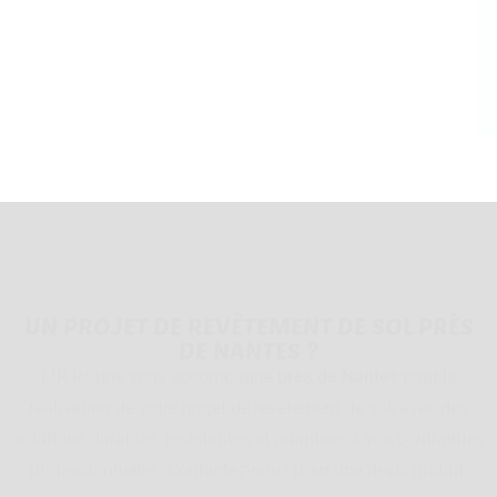
UN PROJET DE REVÊTEMENT DE SOL PRÈS
DE NANTES ?
MR Résine vous accompagne
près de Nantes
pour la
réalisation de votre projet de revêtement de sol, avec des
solutions durables, résistantes et adaptées à vos contraintes
professionnelles. Contactez-nous pour une devis gratuit.