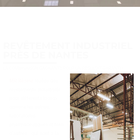
REVÊTEMENT INDUSTRIEL
PRÈS DE NANTES
LA COMBINAISON GAGNANTE POUR UN RÉSULTAT GARANTI !
MR Résine
réalise des
revêtements industriels
pour différents locaux
comme les usines,
laboratoires
pharmaceutiques et bien
d’autres… qui sont à la