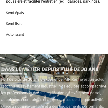
poussière et faciliter l’entretien (ex. : garages, parkings).
Semi-épais
Semi-lisse
Autolissant
DANS LE MÉTIER DEPUIS PLUS DE 30 ANS
Fort de plus de 30 ans d’expérience,
MR Résine est un acteur
reconnu du revêtement industriel. Nos équipes accompagnent
les professionnels dans la réalisation de revêtement de sol,
adaptés aux contraintes et aux exigences de chaque activité.
Grâce à notre savoir-faire et à des équipements performants,