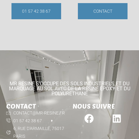
01 57 42 38 67
CONTACT
MR RESINE S'OCCUPE DES SOLS INDUSTRIELS ET DU
MARQUAGE AU SOL AVEC DE LA RÉSINE ÉPOXY ET DU
POLYURÉTHANE
CONTACT
NOUS SUIVRE
CONTACT@MR-RESINE.FR
01 57 42 38 67
6, RUE D'ARMAILLÉ, 75017
PARIS