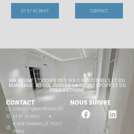
01 57 42 38 67
CONTACT
MR RESINE S'OCCUPE DES SOLS INDUSTRIELS ET DU
MARQUAGE AU SOL AVEC DE LA RÉSINE ÉPOXY ET DU
POLYURÉTHANE
CONTACT
NOUS SUIVRE
CONTACT@MR-RESINE.FR
01 57 42 38 67
6, RUE D'ARMAILLÉ, 75017
PARIS