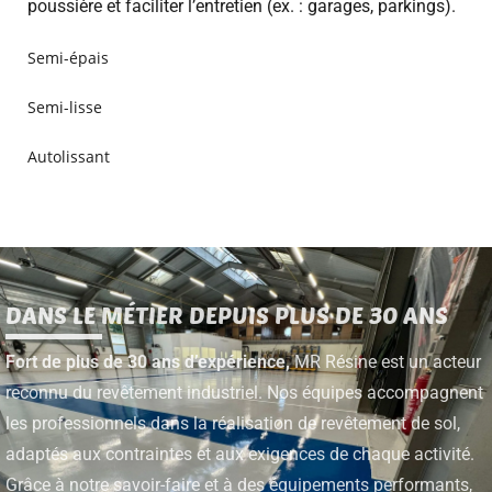
poussière et faciliter l’entretien (ex. : garages, parkings).
Semi-épais
Semi-lisse
Autolissant
DANS LE MÉTIER DEPUIS PLUS DE 30 ANS
Fort de plus de 30 ans d’expérience,
MR Résine est un acteur
reconnu du revêtement industriel. Nos équipes accompagnent
les professionnels dans la réalisation de revêtement de sol,
adaptés aux contraintes et aux exigences de chaque activité.
Grâce à notre savoir-faire et à des équipements performants,