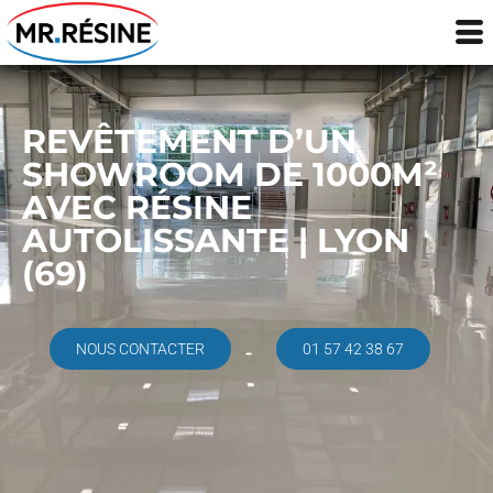
REVÊTEMENT D’UN
SHOWROOM DE 1000M²
AVEC RÉSINE
AUTOLISSANTE | LYON
(69)
NOUS CONTACTER
01 57 42 38 67