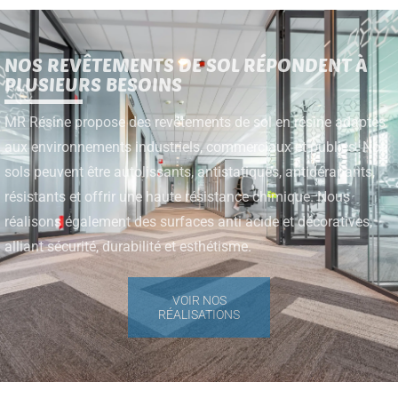
NOS REVÊTEMENTS DE SOL RÉPONDENT À
PLUSIEURS BESOINS
MR Résine propose des revêtements de sol en résine adaptés
aux environnements industriels, commerciaux et publics. Nos
sols peuvent être autolissants, antistatiques, antidérapants,
résistants et offrir une haute résistance chimique. Nous
réalisons également des surfaces anti acide et décoratives,
alliant sécurité, durabilité et esthétisme.
VOIR NOS
RÉALISATIONS