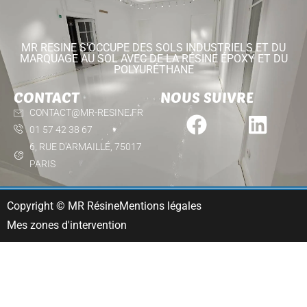
MR RESINE S'OCCUPE DES SOLS INDUSTRIELS ET DU
MARQUAGE AU SOL AVEC DE LA RÉSINE ÉPOXY ET DU
POLYURÉTHANE
CONTACT
NOUS SUIVRE
CONTACT@MR-RESINE.FR
01 57 42 38 67
6, RUE D'ARMAILLÉ, 75017
PARIS
Copyright © MR Résine
Mentions légales
Mes zones d'intervention