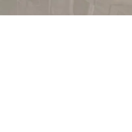
S
isons des revêtements de sol
aces industriels, commerciaux ou publics.
nt des surfaces lisses, résistantes,
entretenir, adaptées à tous vos besoins.
n France
, en neuf comme en rénovation,