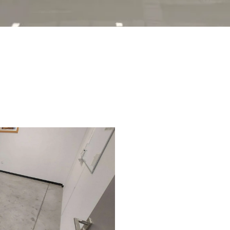
 SOL PRÈS DE REIM
ULTAT GARANTI !
Chez
MR Résine
, nous réal
professionnels pour vos esp
Nos solutions en résine offre
antidérapantes et faciles à 
Nous intervenons
partout e