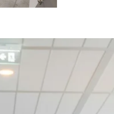
pour garantir un sol de quali
PONDENT À PLUSIEURS BESOINS
résine adaptés aux environnements industriels, commerciau
sistants et offrir une haute résistance chimique. Nous réali
hétisme.
VOIR NOS