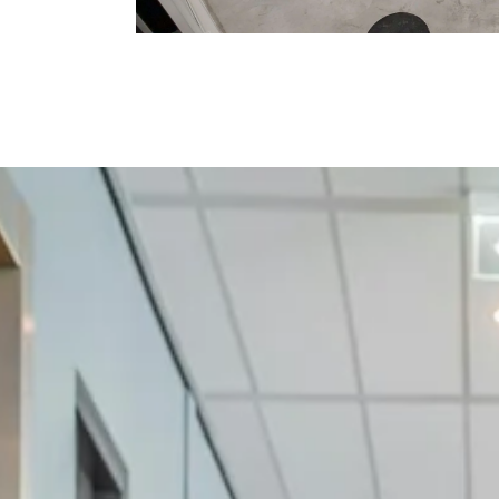
NOS REVÊTEMENTS DE SOL RÉ
MR Résine propose des revêtements de sol en 
autolissants, antistatiques, antidérapants, ré
décoratives, alliant sécurité, durabilité et est