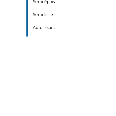
Semi-épais
Semi-lisse
Autolissant
DÉCOUVRIR LES
VOIR NOS
RÉALISATIONS