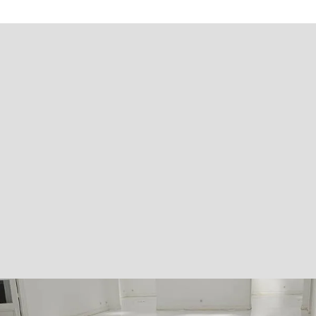
OL RÉSISTANT ET FACILE À ENTRETENI
oser des revêtements de sol en résine résistants, antidérapa
es professionnels. Contactez-nous dès maintenant pour un d
01 57 42 38 67
CONTACT