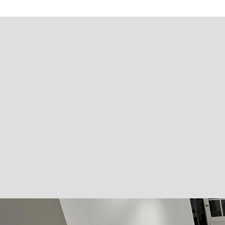
VOUS SOUHAITEZ UN S
MR Résine intervient
près de Reims
pour p
espac