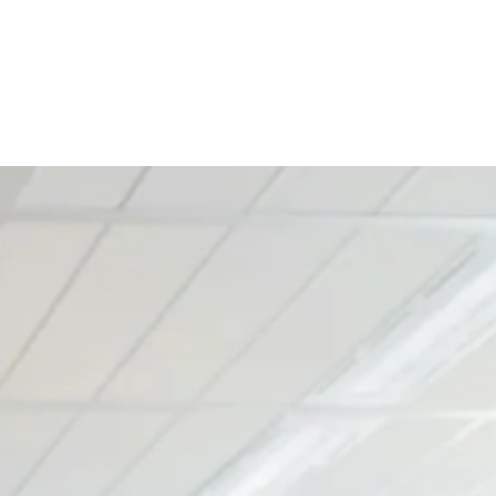
té, fonctionnel et esthétique.
x et publics. Nos sols peuvent être
sons également des surfaces anti acide et