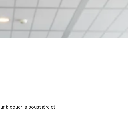
RÉALISATIONS
TS DE SOL
esoin spécifique ;
r bloquer la poussière et
.