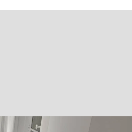
R POUR VOS ESPACES ?
nts et faciles à entretenir, adaptés à vos
evis !