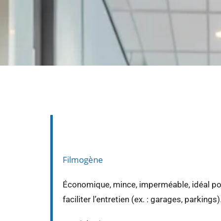
NOS DIFFÉRENTS REVÊTEMEN
Voici
4 revêtements de sol
répondent à un b
Filmogène
Économique, mince, imperméable, idéal pou
faciliter l’entretien (ex. : garages, parkings)