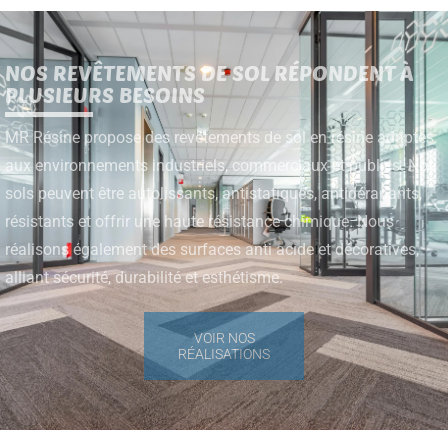
NOS REVÊTEMENTS DE SOL RÉPONDENT À
PLUSIEURS BESOINS
MR Résine propose des revêtements de sol en résine adaptés
aux environnements industriels, commerciaux et publics. Nos
sols peuvent être autolissants, antistatiques, antidérapants,
résistants et offrir une haute résistance chimique. Nous
réalisons également des surfaces anti acide et décoratives,
alliant sécurité, durabilité et esthétisme.
VOIR NOS
RÉALISATIONS