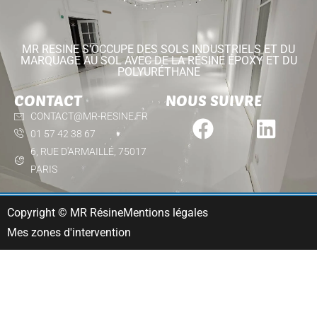
MR RESINE S'OCCUPE DES SOLS INDUSTRIELS ET DU
MARQUAGE AU SOL AVEC DE LA RÉSINE ÉPOXY ET DU
POLYURÉTHANE
CONTACT
NOUS SUIVRE
CONTACT@MR-RESINE.FR
01 57 42 38 67
6, RUE D'ARMAILLÉ, 75017
PARIS
Copyright © MR Résine
Mentions légales
Mes zones d'intervention