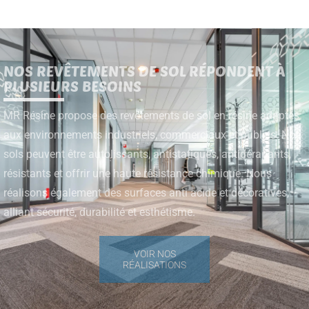
NOS REVÊTEMENTS DE SOL RÉPONDENT À
PLUSIEURS BESOINS
MR Résine propose des revêtements de sol en résine adaptés
aux environnements industriels, commerciaux et publics. Nos
sols peuvent être autolissants, antistatiques, antidérapants,
résistants et offrir une haute résistance chimique. Nous
réalisons également des surfaces anti acide et décoratives,
alliant sécurité, durabilité et esthétisme.
VOIR NOS
RÉALISATIONS