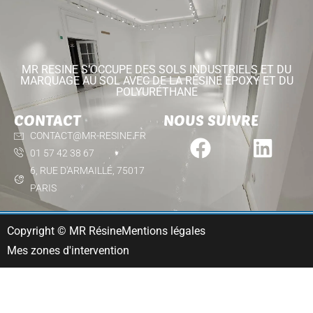
MR RESINE S'OCCUPE DES SOLS INDUSTRIELS ET DU
MARQUAGE AU SOL AVEC DE LA RÉSINE ÉPOXY ET DU
POLYURÉTHANE
CONTACT
NOUS SUIVRE
CONTACT@MR-RESINE.FR
01 57 42 38 67
6, RUE D'ARMAILLÉ, 75017
PARIS
Copyright © MR Résine
Mentions légales
Mes zones d'intervention