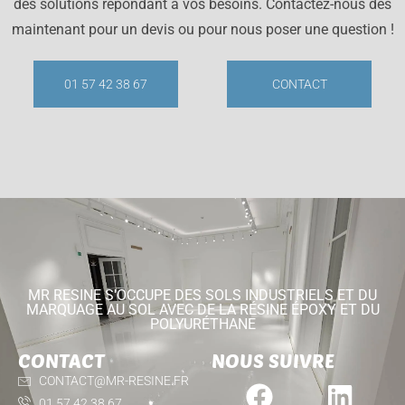
des solutions répondant à vos besoins. Contactez-nous dès
maintenant pour un devis ou pour nous poser une question !
01 57 42 38 67
CONTACT
MR RESINE S'OCCUPE DES SOLS INDUSTRIELS ET DU
MARQUAGE AU SOL AVEC DE LA RÉSINE ÉPOXY ET DU
POLYURÉTHANE
CONTACT
NOUS SUIVRE
CONTACT@MR-RESINE.FR
01 57 42 38 67