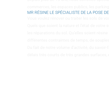
commerces, les espaces publics, les parkings
MR RÉSINE LE SPÉCIALISTE DE LA POSE D
Vous voulez rénover ou traiter les sols de v
Quels que soient la nature et l’état de votre
les réparations du sol. Qu’elles soient rési
différentes contraintes de temps, de souple
Du fait de notre volume d’activité, du savoir
délais très courts de très grandes surfaces, 