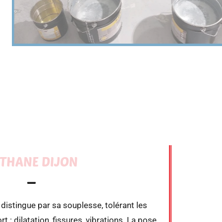
ÉTHANE DIJON
distingue par sa souplesse, tolérant les
 : dilatation, fissures, vibrations. La pose