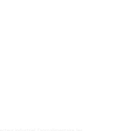
eur industriel, l’agroalimentaire, les