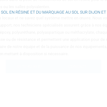
 ou les salles polyvalentes.
E SOL EN RÉSINE ET DU MARQUAGE AU SOL SUR DIJON ET
os locaux et ne savez quel système mettre en œuvre. Nous v
 support, nos techniciens spécialisés assurent grâce à nos é
ne époxy, polyuréthane, polyaspartique ou méthacrylate, chaq
sse ou de résistance et permettent une application pour de 
-faire de notre équipe et de la puissance de nos équipements
en mettant à disposition si nécessaire.
01 57 42 38 67
CONTACT