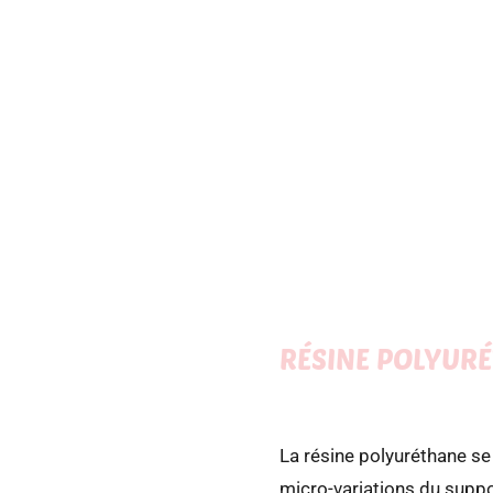
RÉSINE POLYUR
La résine polyuréthane se 
micro-variations du support